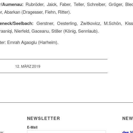
r/Aumenau:
Rubröder, Jaick, Faber, Teller, Schreiber, Gröger, Ble
r, Abarkan (Dragesser, Fiehn, Ritter).
eneck/Seelbach:
Gerstner, Oesterling, Zwitkovicz, M.Schön, Kiss
asniqi, Nierfeld, Gaceanu, Stiller (König, Sennlaub).
ter: Emrah Agaoglu (Harheim).
12. MÄRZ 2019
NEWSLETTER
NE
E-Mail
ar
des V