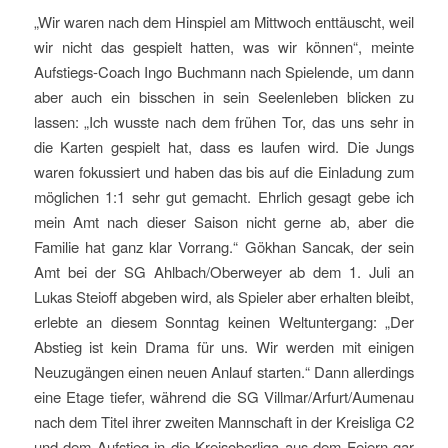
„Wir waren nach dem Hinspiel am Mittwoch enttäuscht, weil
wir nicht das gespielt hatten, was wir können“, meinte
Aufstiegs-Coach Ingo Buchmann nach Spielende, um dann
aber auch ein bisschen in sein Seelenleben blicken zu
lassen: „Ich wusste nach dem frühen Tor, das uns sehr in
die Karten gespielt hat, dass es laufen wird. Die Jungs
waren fokussiert und haben das bis auf die Einladung zum
möglichen 1:1 sehr gut gemacht. Ehrlich gesagt gebe ich
mein Amt nach dieser Saison nicht gerne ab, aber die
Familie hat ganz klar Vorrang.“ Gökhan Sancak, der sein
Amt bei der SG Ahlbach/Oberweyer ab dem 1. Juli an
Lukas Steioff abgeben wird, als Spieler aber erhalten bleibt,
erlebte an diesem Sonntag keinen Weltuntergang: „Der
Abstieg ist kein Drama für uns. Wir werden mit einigen
Neuzugängen einen neuen Anlauf starten.“ Dann allerdings
eine Etage tiefer, während die SG Villmar/Arfurt/Aumenau
nach dem Titel ihrer zweiten Mannschaft in der Kreisliga C2
und dem Aufstieg in die Kreisoberliga aus dem Feiern gar