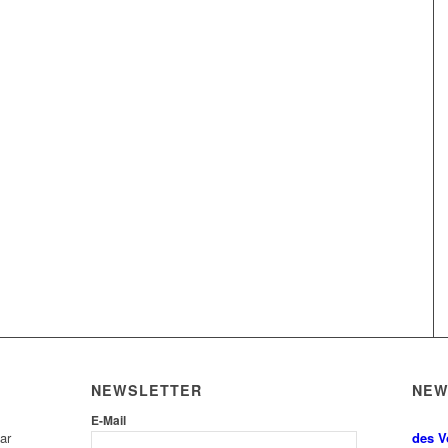
NEWSLETTER
NE
E-Mail
ar
des V