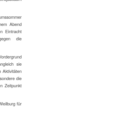
läumssommer
schem Abend
n Eintracht
 gegen die
Vordergrund
ngleich sie
 Aktivitäten
esondere die
n Zeitpunkt
Weilburg für