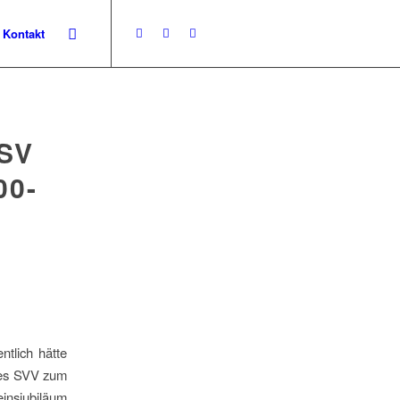
Kontakt
SV
00-
tlich hätte
 des SVV zum
insjubiläum