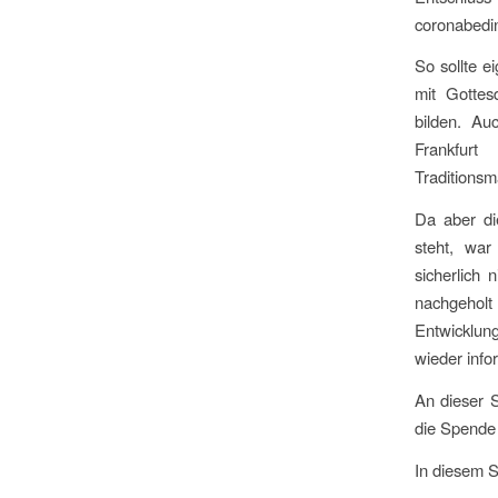
coronabedi
So sollte 
mit Gottes
bilden. Au
Frankfurt
Traditionsm
Da aber di
steht, war
sicherlich 
nachgeholt 
Entwicklun
wieder info
An dieser S
die Spende
In diesem S